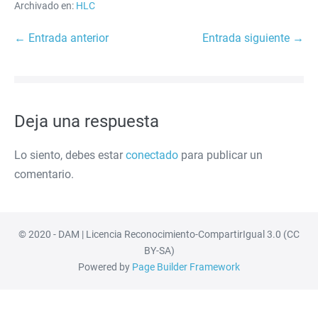
Archivado en:
HLC
Navegación
← Entrada anterior
Entrada siguiente →
por
entradas
Deja una respuesta
Lo siento, debes estar
conectado
para publicar un
comentario.
© 2020 - DAM | Licencia Reconocimiento-CompartirIgual 3.0 (CC
BY-SA)
Powered by
Page Builder Framework