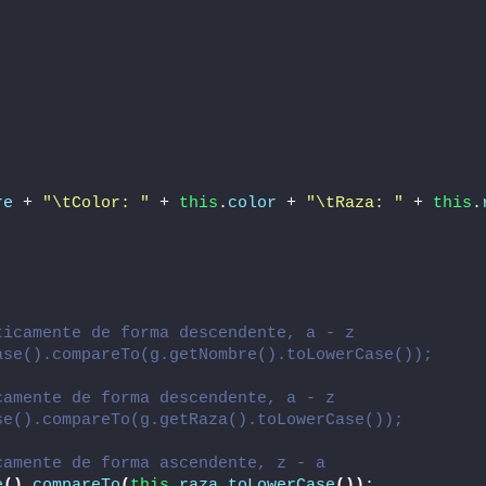
re
 + 
"\tColor: "
 + 
this
.
color
 + 
"\tRaza: "
 + 
this
.
ticamente de forma descendente, a - z
ase().compareTo(g.getNombre().toLowerCase());
camente de forma descendente, a - z
se().compareTo(g.getRaza().toLowerCase());
camente de forma ascendente, z - a
e
()
.
compareTo
(
this
.
raza
.
toLowerCase
())
;