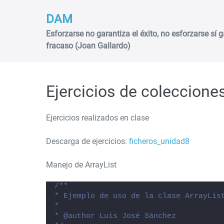
Saltar
DAM
al
contenido
Esforzarse no garantiza el éxito, no esforzarse sí g
fracaso (Joan Gallardo)
Ejercicios de coleccione
Ejercicios realizados en clase
Descarga de ejercicios:
ficheros_unidad8
Manejo de ArrayList
/**
* Ejemplo de uso de la clase ArrayLis
*
* @author Luis José Sánchez