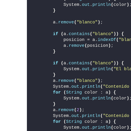
            System.
out
.
println
(
color
)
}
        a.
remove
(
"blanco"
)
;
if
(
a.
contains
(
"blanco"
))
{
            posicion = a.
indexOf
(
"bla
            a.
remove
(
posicion
)
;
}
if
(
a.
contains
(
"blanco"
))
{
            System.
out
.
println
(
"El bl
}
        a.
remove
(
"blanco"
)
;
        System.
out
.
println
(
"Contenido
for
(
String
 color : a
)
{
            System.
out
.
println
(
color
)
}
        a.
remove
(
2
)
;
        System.
out
.
println
(
"Contenido
for
(
String
 color : a
)
{
            System.
out
.
println
(
color
)