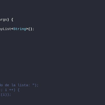
args
)
{
ayList
<
String
>()
;
do de la lista: ");
); i ++) {
t(i));