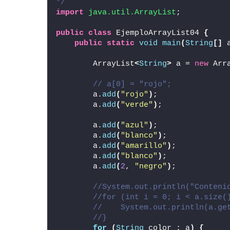
*/
import
 java.util.ArrayList
;
public
class
 EjemploArrayList04 
{
public
static
void
main
(
String
[]
 
        ArrayList
<
String
>
 a = 
new
 Arr
// a[0] = "rojo";
        a.
add
(
"rojo"
)
;
        a.
add
(
"verde"
)
;
        a.
add
(
"azul"
)
;
        a.
add
(
"blanco"
)
;
        a.
add
(
"amarillo"
)
;
        a.
add
(
"blanco"
)
;
        a.
add
(
2
, 
"negro"
)
;
//System.out.println("Conteni
//for (int i = 0; i < a.size(
//    System.out.println(a.ge
//}
for
(
String
 color : a
)
{