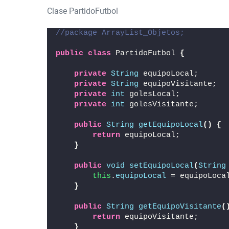
Clase PartidoFutbol
//package ArrayList_Objetos;
public
class
 PartidoFutbol 
{
private
String
 equipoLocal;
private
String
 equipoVisitante;
private
int
 golesLocal;
private
int
 golesVisitante;
public
String
getEquipoLocal
()
{
return
 equipoLocal;
}
public
void
setEquipoLocal
(
String
this
.
equipoLocal
 = equipoLoca
}
public
String
getEquipoVisitante
(
return
 equipoVisitante;
}