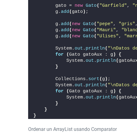
        gato = 
new
Gato
(
"Garfield"
, 
"
        g.
add
(
gato
)
;
        g.
add
(
new
Gato
(
"pepe"
, 
"gris"
        g.
add
(
new
Gato
(
"Mauri"
, 
"blan
        g.
add
(
new
Gato
(
"Ulises"
, 
"mar
        System.
out
.
println
(
"\nDatos d
for
(
Gato gatoAux : g
)
{
            System.
out
.
println
(
gatoAu
}
        Collections.
sort
(
g
)
;
        System.
out
.
println
(
"\nDatos d
for
(
Gato gatoAux : g
)
{
            System.
out
.
println
(
gatoAu
}
}
}
Ordenar un ArrayList usando Comparator