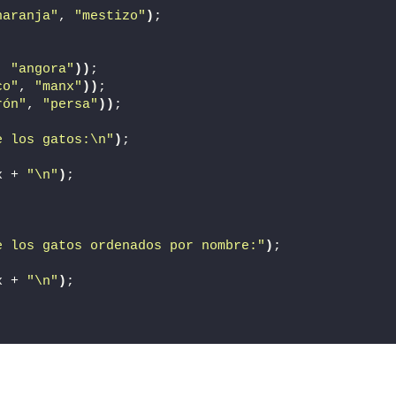
naranja"
, 
"mestizo"
)
;
, 
"angora"
))
;
co"
, 
"manx"
))
;
rón"
, 
"persa"
))
;
e los gatos:\n"
)
;
x + 
"\n"
)
;
e los gatos ordenados por nombre:"
)
;
x + 
"\n"
)
;