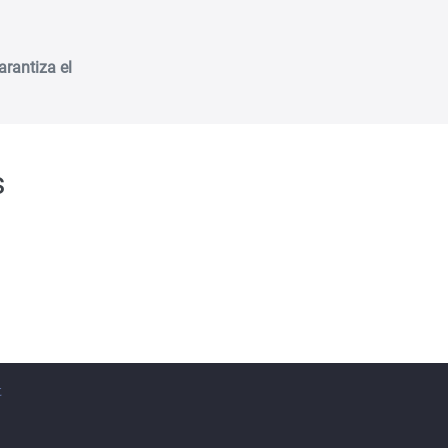
arantiza el
s
t