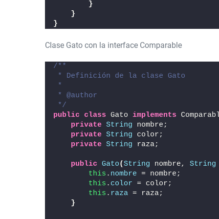
}
}
}
Clase Gato con la interface Comparable
/**
 * Definición de la clase Gato
 *
 * @author
 */
public
class
 Gato 
implements
 Comparab
private
String
 nombre;
private
String
 color;
private
String
 raza;
public
Gato
(
String
 nombre, 
String
this
.
nombre
 = nombre;
this
.
color
 = color;
this
.
raza
 = raza;
}