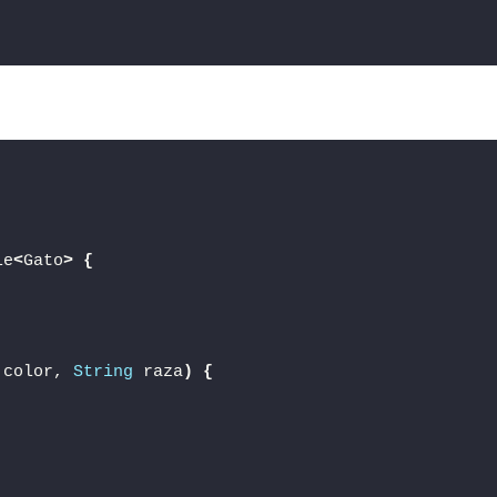
le
<
Gato
>
{
 color, 
String
 raza
)
{