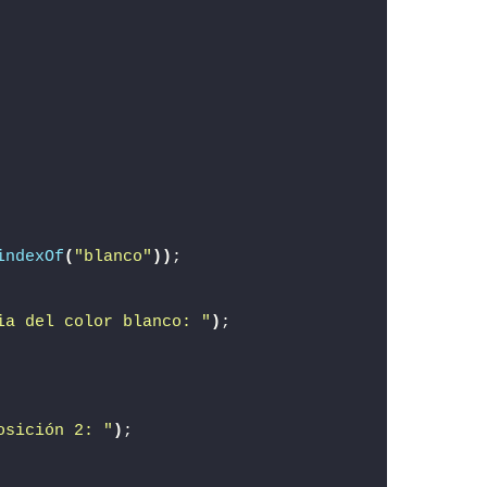
indexOf
(
"blanco"
))
;
ia del color blanco: "
)
;
osición 2: "
)
;