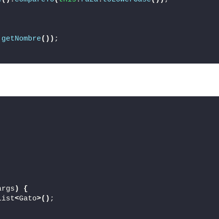
.
getNombre
())
;
args
)
{
List
<
Gato
>()
;