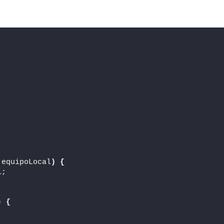
 equipoLocal
)
{
l;
)
{