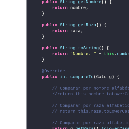
public
String
getNombre
()
{
return
 nombre;
}
public
String
getRaza
()
{
return
 raza;
}
public
String
toString
()
{
return
"Nombre: "
 + 
this
.
nomb
}
@Override
public
int
compareTo
(
Gato g
)
{
// Comparar por nombre alfabé
//return this.nombre.toLowerC
// Comparar por raza alfabéti
// return this.raza.toLowerCa
// Comparar por raza alfabéti
return
 g.
getRaza
()
.
toLowerCas