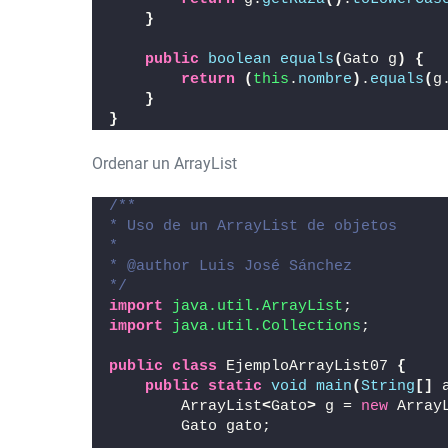
}
public
boolean
equals
(
Gato g
)
{
return
(
this
.
nombre
)
.
equals
(
g
}
}
Ordenar un ArrayList
/**
* Uso de un ArrayList de objetos
*
* @author Luis José Sánchez
*/
import
 java.util.ArrayList
;
import
 java.util.Collections
;
public
class
 EjemploArrayList07 
{
public
static
void
main
(
String
[]
 
        ArrayList
<
Gato
>
 g = 
new
 Array
        Gato gato;