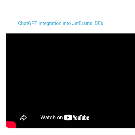
ChatGPT integration into JetBrains IDEs