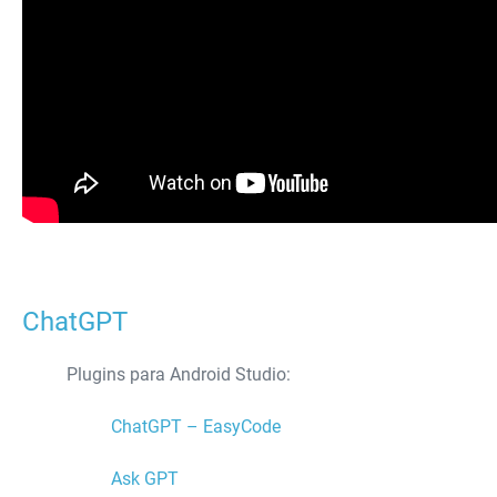
ChatGPT
Plugins para Android Studio:
ChatGPT – EasyCode
Ask GPT