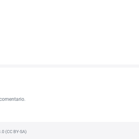
 comentario.
3.0 (CC BY-SA)