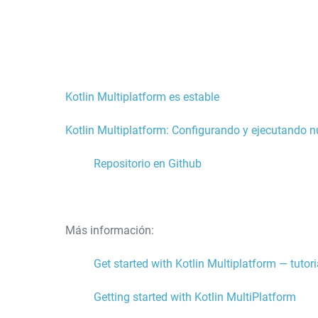
Kotlin Multiplatform es estable
Kotlin Multiplatform: Configurando y ejecutando n
Repositorio en Github
Más información:
Get started with Kotlin Multiplatform — tutori
Getting started with Kotlin MultiPlatform