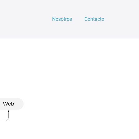
Nosotros
Contacto