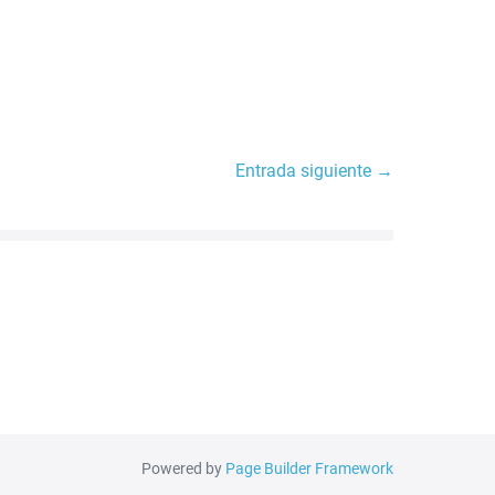
Entrada siguiente →
Powered by
Page Builder Framework