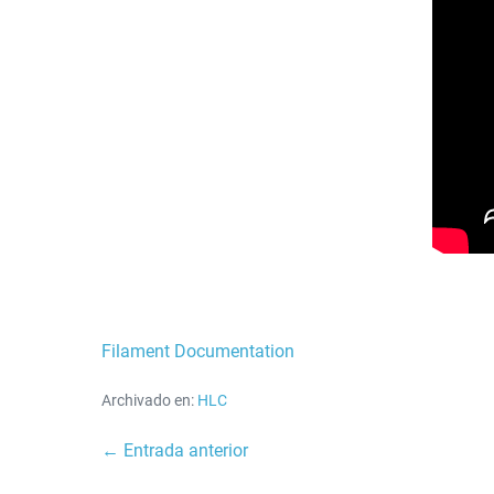
Filament Documentation
Archivado en:
HLC
Navegación
← Entrada anterior
por