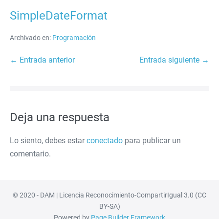
SimpleDateFormat
Archivado en:
Programación
Navegación
← Entrada anterior
Entrada siguiente →
por
entradas
Deja una respuesta
Lo siento, debes estar
conectado
para publicar un
comentario.
© 2020 - DAM | Licencia Reconocimiento-CompartirIgual 3.0 (CC
BY-SA)
Powered by
Page Builder Framework