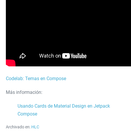
Codelab: Temas en Compose
Más información:
Usando Cards de Material Design en Jetpack
Compose
Archivado en:
HLC