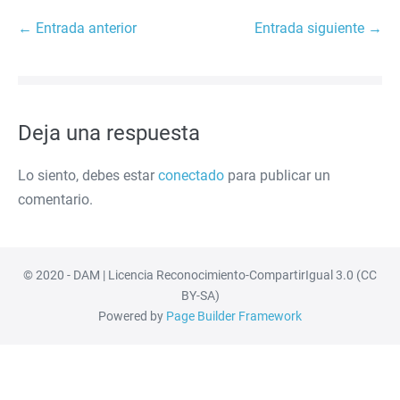
Navegación
← Entrada anterior
Entrada siguiente →
por
entradas
Deja una respuesta
Lo siento, debes estar
conectado
para publicar un
comentario.
© 2020 - DAM | Licencia Reconocimiento-CompartirIgual 3.0 (CC
BY-SA)
Powered by
Page Builder Framework