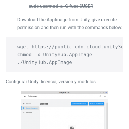
sudo usermod -a -G fuse $USER
Download the AppImage from Unity, give execute
permission and then run with the commands below:
wget https://public-cdn.cloud.unity3d.c
chmod +x UnityHub.AppImage

./UnityHub.AppImage
Configurar Unity: licencia, versión y módulos