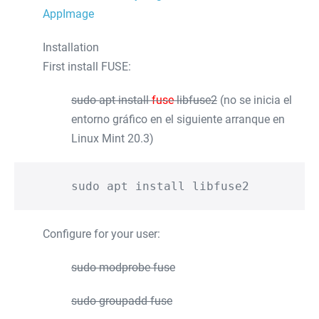
AppImage
Installation
First install FUSE:
sudo apt install
fuse
libfuse2
(no se inicia el
entorno gráfico en el siguiente arranque en
Linux Mint 20.3)
sudo apt install libfuse2
Configure for your user:
sudo modprobe fuse
sudo groupadd fuse