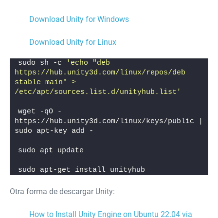
Download Unity for Windows
Download Unity for Linux
sudo sh -c 
'echo "deb 
https://hub.unity3d.com/linux/repos/deb 
stable main" > 
/etc/apt/sources.list.d/unityhub.list'
wget -qO - 
https://hub.unity3d.com/linux/keys/public | 
sudo apt-key add -
sudo apt update
sudo apt-get install unityhub
Otra forma de descargar Unity:
How to Install Unity Engine on Ubuntu 22.04 via