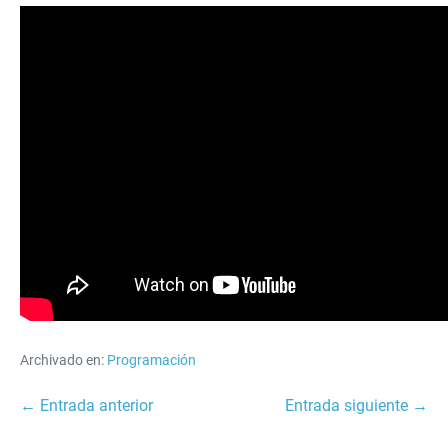
Archivado en:
Programación
Navegación
← Entrada anterior
Entrada siguiente →
por