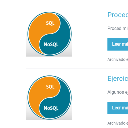
My
Proce
Procedimientos
almacenados
Procedimi
Leer m
Pro
al
Archivado e
Ejerci
Ejercicios
sobre
Algunos e
DML
Leer m
Eje
sob
DM
Archivado e