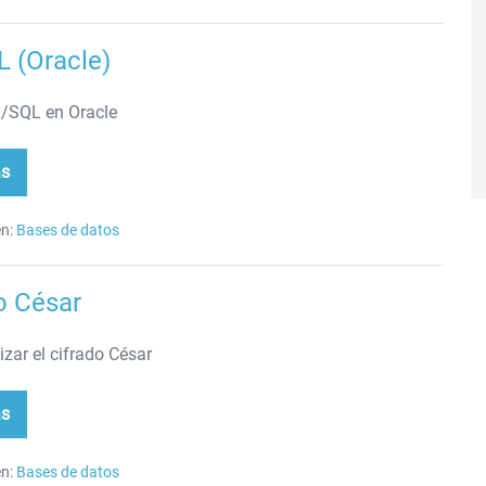
 (Oracle)
/SQL en Oracle
ás
/SQL
acle)
n:
Bases de datos
o César
zar el cifrado César
ás
rado
ar
n:
Bases de datos