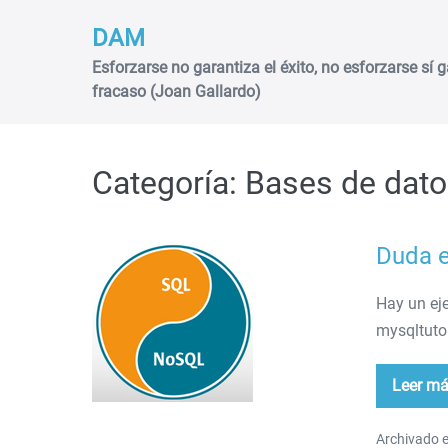
Saltar
DAM
al
contenido
Esforzarse no garantiza el éxito, no esforzarse sí g
fracaso (Joan Gallardo)
Categoría:
Bases de dat
Duda e
Duda
en
Hay un ej
procedimiento
mysqltutor
Leer m
Du
en
pro
Archivado e