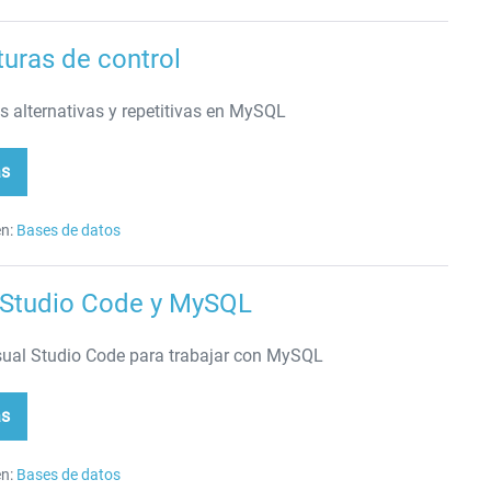
turas de control
s alternativas y repetitivas en MySQL
ás
ructuras
trol
n:
Bases de datos
 Studio Code y MySQL
sual Studio Code para trabajar con MySQL
ás
ual
dio
de
n:
Bases de datos