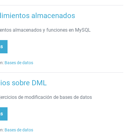
SQL
dimientos almacenados
entos almacenados y funciones en MySQL
ás
cedimientos
macenados
n:
Bases de datos
cios sobre DML
jercicios de modificación de bases de datos
ás
rcicios
re
L
n:
Bases de datos