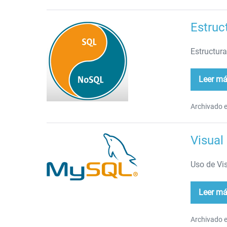
Estruc
Estructuras
de
Estructura
control
Leer m
Est
de
con
Archivado e
Visual
Visual
Studio
Uso de Vi
Code
y
Leer m
MySQL
Vis
Stu
Co
y
Archivado e