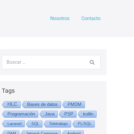
Nosotros
Contacto
Buscar:
Tags
HLC
Bases de datos
PMDM
Programación
Java
PSP
kotlin
Laravel
SQL
Teletrabajo
PL/SQL
DAM
Jetpack Compose
Android