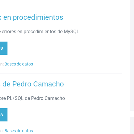
s en procedimientos
 errores en procedimientos de MySQL
ás
ores
cedimientos
n:
Bases de datos
s de Pedro Camacho
obre PL/SQL de Pedro Camacho
ás
eos
ro
macho
n:
Bases de datos