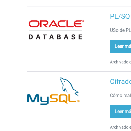
PL/SQL
PL/SQL
(Oracle)
USo de PL
Leer m
PL
(Or
Archivado e
Cifrad
Cifrado
César
Cómo reali
Leer m
Cif
Cés
Archivado e