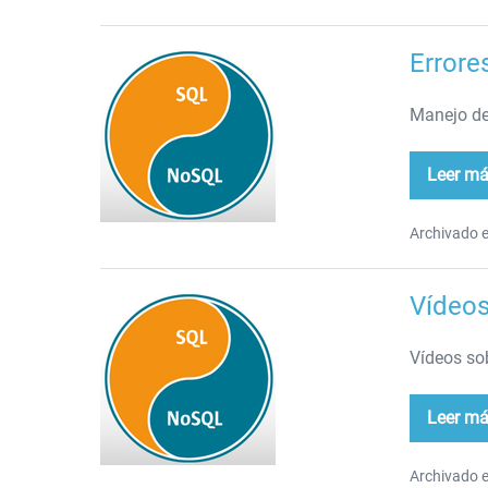
Errore
Errores
en
Manejo de
procedimientos
Leer m
Err
en
pro
Archivado e
Vídeo
Vídeos
de
Vídeos s
Pedro
Camacho
Leer m
Víd
de
Ped
Ca
Archivado e