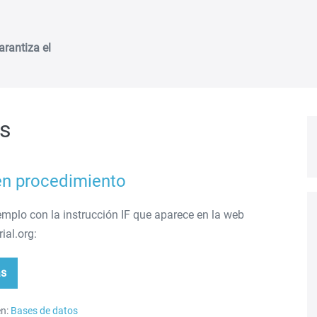
arantiza el
os
n procedimiento
emplo con la instrucción IF que aparece en la web
ial.org:
ás
da
cedimiento
n:
Bases de datos