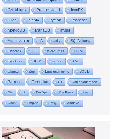
GNU/Linux
Productividad
JavaFX
Hilos
Talento
Python
Procesos
MongoDB
MariaDB
mysql
App Inventor
IA
Unity
SQLAlchemy
Ficheros
IDE
WordPress
ORM
Freelance
JDBC
tiempo
XML
Ubuntu
Zen
Emprendimiento
SOLID
Patrones
Formación
Git
Videoconferencia
Dia
IA
DevOps
WordPress
kmp
Oracle
Empleo
Proxy
Windows