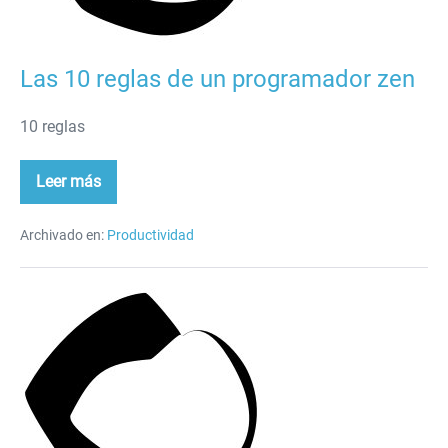
Las 10 reglas de un programador zen
10 reglas
Leer más
Las
10
reglas
de
Archivado en:
Productividad
un
programador
zen
Zen
Programming
Tips