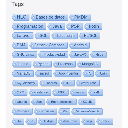
Tags
HLC
Bases de datos
PMDM
Programación
Java
PSP
kotlin
Laravel
SQL
Teletrabajo
PL/SQL
DAM
Jetpack Compose
Android
GNU/Linux
Productividad
JavaFX
Hilos
Talento
Python
Procesos
MongoDB
MariaDB
mysql
App Inventor
IA
Unity
SQLAlchemy
Ficheros
IDE
WordPress
ORM
Freelance
JDBC
tiempo
XML
Ubuntu
Zen
Emprendimiento
SOLID
Patrones
Formación
Git
Videoconferencia
Dia
IA
DevOps
WordPress
kmp
Oracle