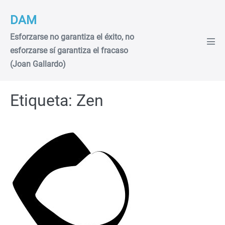
Saltar
DAM
al
contenido
Esforzarse no garantiza el éxito, no
Alte
esforzarse sí garantiza el fracaso
men
(Joan Gallardo)
Etiqueta:
Zen
Las
10
reglas
de
un
programador
zen