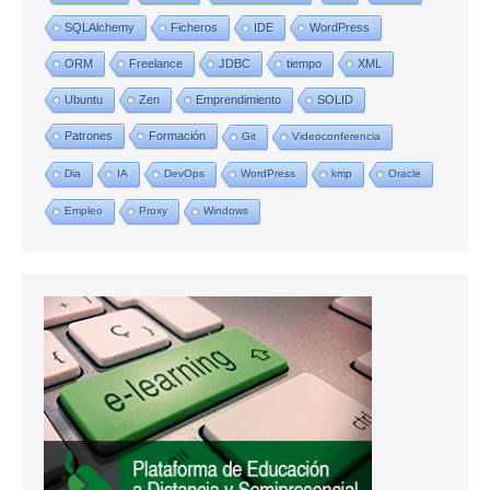
SQLAlchemy
Ficheros
IDE
WordPress
ORM
Freelance
JDBC
tiempo
XML
Ubuntu
Zen
Emprendimiento
SOLID
Patrones
Formación
Git
Videoconferencia
Dia
IA
DevOps
WordPress
kmp
Oracle
Empleo
Proxy
Windows