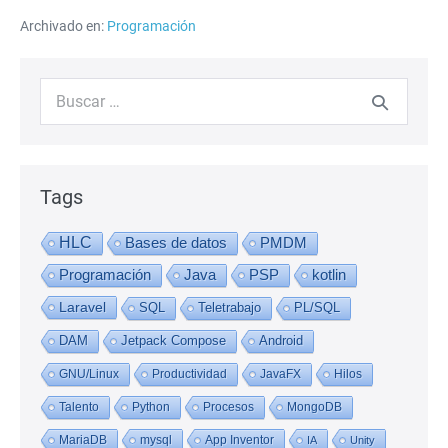
Python
Archivado en:
Programación
Buscar:
Tags
HLC
Bases de datos
PMDM
Programación
Java
PSP
kotlin
Laravel
SQL
Teletrabajo
PL/SQL
DAM
Jetpack Compose
Android
GNU/Linux
Productividad
JavaFX
Hilos
Talento
Python
Procesos
MongoDB
MariaDB
mysql
App Inventor
IA
Unity