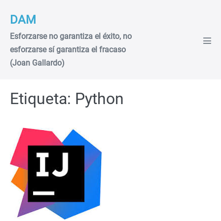
Saltar
DAM
al
contenido
Esforzarse no garantiza el éxito, no
Alte
esforzarse sí garantiza el fracaso
men
(Joan Gallardo)
Etiqueta:
Python
Instalación
del
IDE
IntelliJ
IDEA