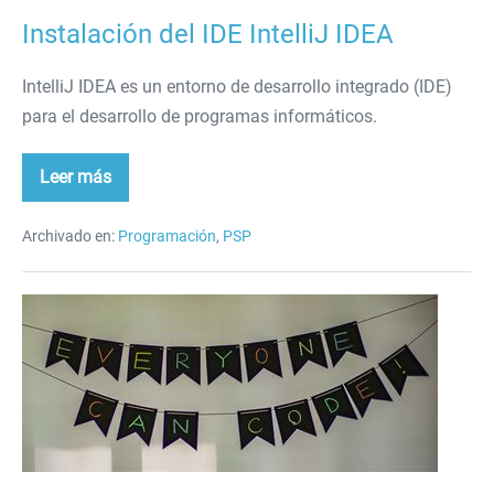
Instalación del IDE IntelliJ IDEA
IntelliJ IDEA es un entorno de desarrollo integrado (IDE)
para el desarrollo de programas informáticos.
Leer más
Instalación
del
IDE
IntelliJ
Archivado en:
Programación
,
PSP
IDEA
IDE
online