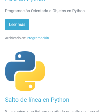
Programación Orientada a Objetos en Python
Leer más
POO
en
Python
Archivado en:
Programación
Salto
de
línea
en
Python
Salto de línea en Python
Si se quiere que Python no añada un salto de línea al