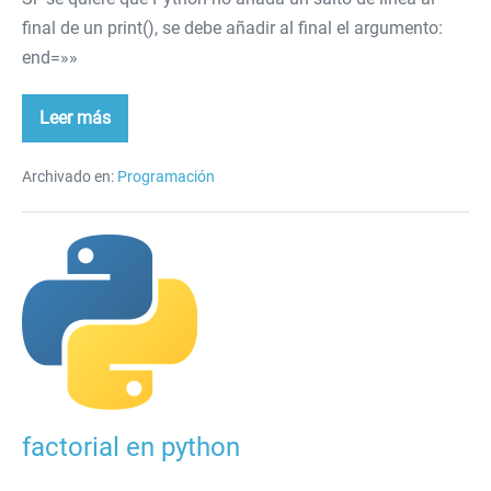
final de un print(), se debe añadir al final el argumento:
end=»»
Leer más
Salto
de
línea
en
Archivado en:
Programación
Python
factorial
en
python
factorial en python