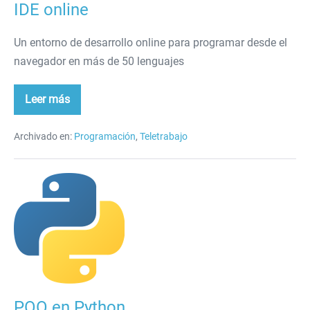
IDE online
Un entorno de desarrollo online para programar desde el
navegador en más de 50 lenguajes
Leer más
IDE
online
Archivado en:
Programación
,
Teletrabajo
POO
en
Python
POO en Python