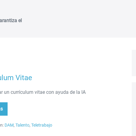
arantiza el
ulum Vitae
r un currículum vitae con ayuda de la IA
ás
rículum
ae
n:
DAM
,
Talento
,
Teletrabajo