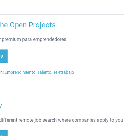
he Open Projects
r premium para emprendedores
ás
P:
e
en
jects
n:
Emprendimiento
,
Talento
,
Teletrabajo
v
 different remote job search where companies apply to you