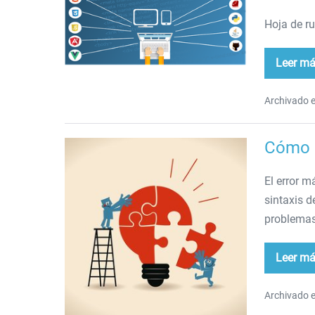
de
Hoja de ru
desarrollador
full
Leer m
stack
Gu
de
des
full
Archivado e
sta
Cómo 
Cómo
pensar
El error 
como
sintaxis d
un
problemas
programador
Leer m
Có
pen
co
un
Archivado e
pr