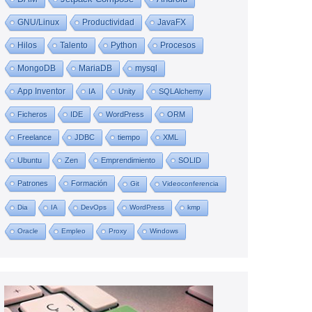
GNU/Linux
Productividad
JavaFX
Hilos
Talento
Python
Procesos
MongoDB
MariaDB
mysql
App Inventor
IA
Unity
SQLAlchemy
Ficheros
IDE
WordPress
ORM
Freelance
JDBC
tiempo
XML
Ubuntu
Zen
Emprendimiento
SOLID
Patrones
Formación
Git
Videoconferencia
Dia
IA
DevOps
WordPress
kmp
Oracle
Empleo
Proxy
Windows