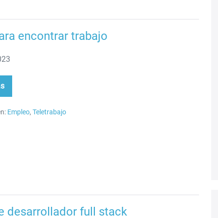
ara encontrar trabajo
023
ás
o
a
ontrar
bajo
n:
Empleo
,
Teletrabajo
e desarrollador full stack