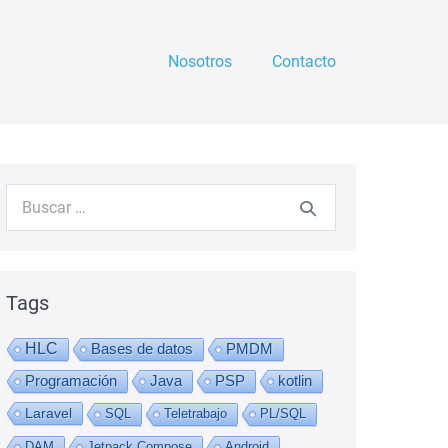
Nosotros
Contacto
Buscar:
Tags
HLC
Bases de datos
PMDM
Programación
Java
PSP
kotlin
Laravel
SQL
Teletrabajo
PL/SQL
DAM
Jetpack Compose
Android