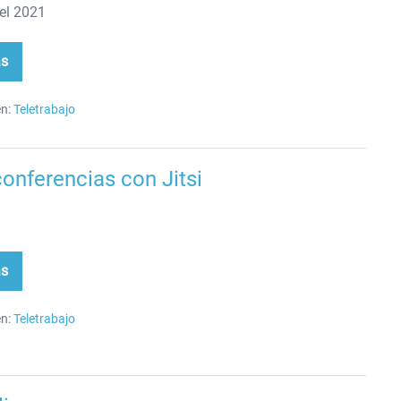
del 2021
ás
uánto
na
arrollador
n:
Teletrabajo
paña?
onferencias con Jitsi
ás
eoconferencias
n
i
n:
Teletrabajo