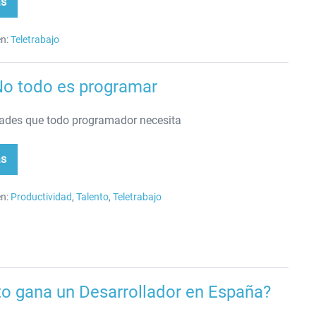
ás
.dev
n:
Teletrabajo
No todo es programar
dades que todo programador necesita
ás
ro
o
n:
Productividad
,
Talento
,
Teletrabajo
ogramar
o gana un Desarrollador en España?