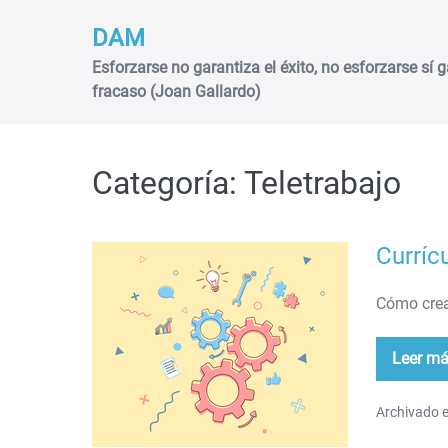
Saltar
DAM
al
contenido
Esforzarse no garantiza el éxito, no esforzarse sí g
fracaso (Joan Gallardo)
Categoría:
Teletrabajo
Curríc
Currículum
Vitae
Cómo crea
Leer m
Cur
Vit
Archivado e