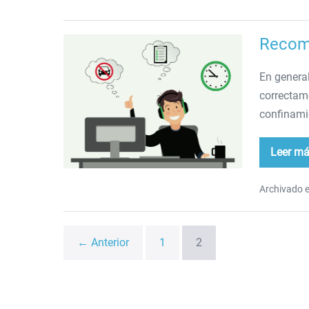
tra
Recome
Recomendaciones
sobre
En general
teletrabajo
correctame
confinami
Leer m
Re
sob
tel
Archivado e
← Anterior
1
2