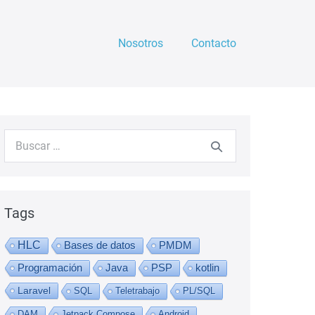
Nosotros
Contacto
Buscar:
Tags
HLC
Bases de datos
PMDM
Programación
Java
PSP
kotlin
Laravel
SQL
Teletrabajo
PL/SQL
DAM
Jetpack Compose
Android