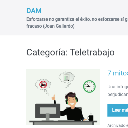
Saltar
DAM
al
contenido
Esforzarse no garantiza el éxito, no esforzarse sí g
fracaso (Joan Gallardo)
Categoría:
Teletrabajo
7 mito
7
mitos
Una infogr
sobre
perjudican
el
trabajo
Leer m
7
mit
sob
el
Archivado e