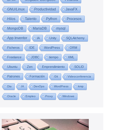
GNU/Linux
Productividad
JavaFX
Hilos
Talento
Python
Procesos
MongoDB
MariaDB
mysql
App Inventor
IA
Unity
SQLAlchemy
Ficheros
IDE
WordPress
ORM
Freelance
JDBC
tiempo
XML
Ubuntu
Zen
Emprendimiento
SOLID
Patrones
Formación
Git
Videoconferencia
Dia
IA
DevOps
WordPress
kmp
Oracle
Empleo
Proxy
Windows