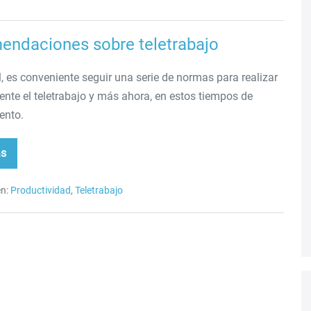
bajo
ndaciones sobre teletrabajo
, es conveniente seguir una serie de normas para realizar
nte el teletrabajo y más ahora, en estos tiempos de
ento.
ás
comendaciones
re
etrabajo
n:
Productividad
,
Teletrabajo