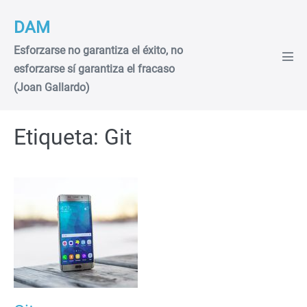
Saltar
DAM
al
contenido
Esforzarse no garantiza el éxito, no
Alte
esforzarse sí garantiza el fracaso
men
(Joan Gallardo)
Etiqueta:
Git
Git