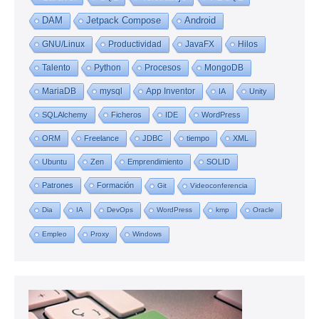
DAM
Jetpack Compose
Android
GNU/Linux
Productividad
JavaFX
Hilos
Talento
Python
Procesos
MongoDB
MariaDB
mysql
App Inventor
IA
Unity
SQLAlchemy
Ficheros
IDE
WordPress
ORM
Freelance
JDBC
tiempo
XML
Ubuntu
Zen
Emprendimiento
SOLID
Patrones
Formación
Git
Videoconferencia
Dia
IA
DevOps
WordPress
kmp
Oracle
Empleo
Proxy
Windows