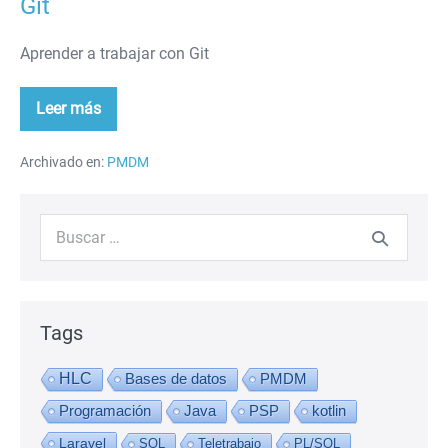
Git
Aprender a trabajar con Git
Leer más
Git
Archivado en:
PMDM
Buscar:
Tags
HLC
Bases de datos
PMDM
Programación
Java
PSP
kotlin
Laravel
SQL
Teletrabajo
PL/SQL