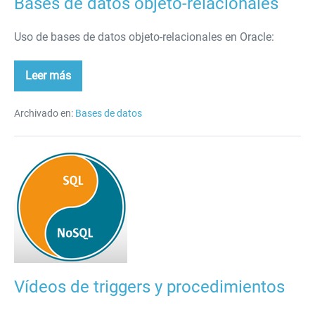
Bases de datos objeto-relacionales
Uso de bases de datos objeto-relacionales en Oracle:
Leer más
Bases
de
datos
objeto-
Archivado en:
Bases de datos
relacionales
Vídeos
de
triggers
y
procedimientos
Vídeos de triggers y procedimientos