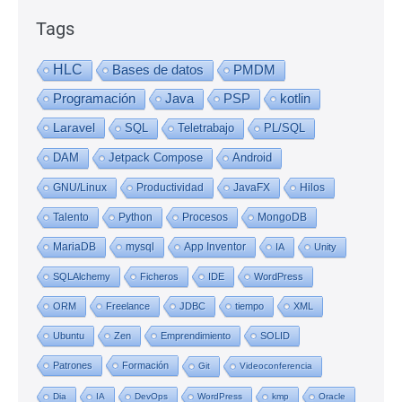
Tags
HLC
Bases de datos
PMDM
Programación
Java
PSP
kotlin
Laravel
SQL
Teletrabajo
PL/SQL
DAM
Jetpack Compose
Android
GNU/Linux
Productividad
JavaFX
Hilos
Talento
Python
Procesos
MongoDB
MariaDB
mysql
App Inventor
IA
Unity
SQLAlchemy
Ficheros
IDE
WordPress
ORM
Freelance
JDBC
tiempo
XML
Ubuntu
Zen
Emprendimiento
SOLID
Patrones
Formación
Git
Videoconferencia
Dia
IA
DevOps
WordPress
kmp
Oracle