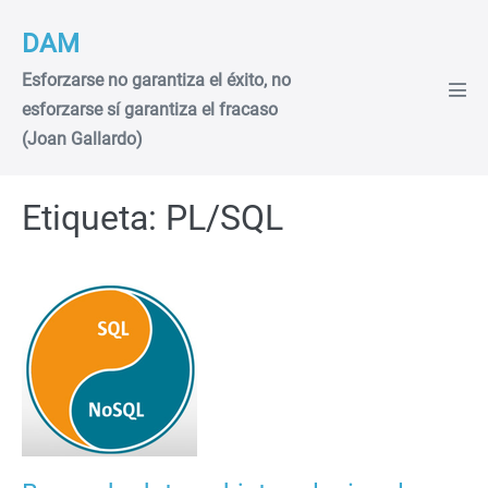
Saltar
DAM
al
contenido
Esforzarse no garantiza el éxito, no
Alte
esforzarse sí garantiza el fracaso
men
(Joan Gallardo)
Etiqueta:
PL/SQL
Bases
de
datos
objeto-
relacionales