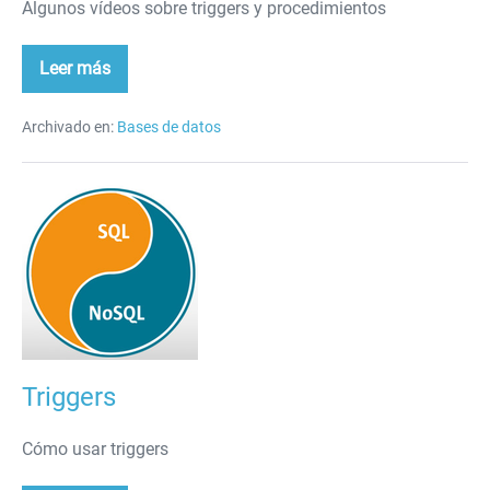
Algunos vídeos sobre triggers y procedimientos
Leer más
Vídeos
de
triggers
y
Archivado en:
Bases de datos
procedimientos
Triggers
Triggers
Cómo usar triggers