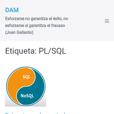
Saltar
DAM
al
contenido
Esforzarse no garantiza el éxito, no
Alte
esforzarse sí garantiza el fracaso
men
(Joan Gallardo)
Etiqueta:
PL/SQL
Estructuras
de
control