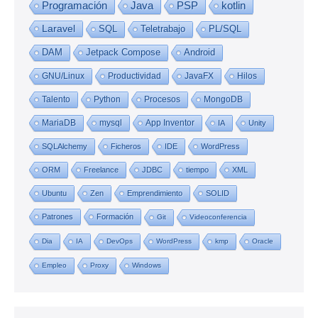
Programación
Java
PSP
kotlin
Laravel
SQL
Teletrabajo
PL/SQL
DAM
Jetpack Compose
Android
GNU/Linux
Productividad
JavaFX
Hilos
Talento
Python
Procesos
MongoDB
MariaDB
mysql
App Inventor
IA
Unity
SQLAlchemy
Ficheros
IDE
WordPress
ORM
Freelance
JDBC
tiempo
XML
Ubuntu
Zen
Emprendimiento
SOLID
Patrones
Formación
Git
Videoconferencia
Dia
IA
DevOps
WordPress
kmp
Oracle
Empleo
Proxy
Windows