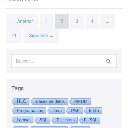
Postman
en
Laravel
11
← Anterior
1
2
3
4
…
11
Siguiente →
Buscar:
Tags
HLC
Bases de datos
PMDM
Programación
Java
PSP
kotlin
Laravel
SQL
Teletrabajo
PL/SQL