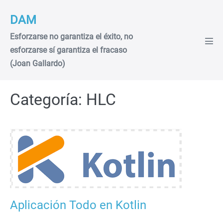
Saltar
DAM
al
contenido
Esforzarse no garantiza el éxito, no
Alte
esforzarse sí garantiza el fracaso
men
(Joan Gallardo)
Categoría:
HLC
Aplicación
Todo
en
Kotlin
Aplicación Todo en Kotlin