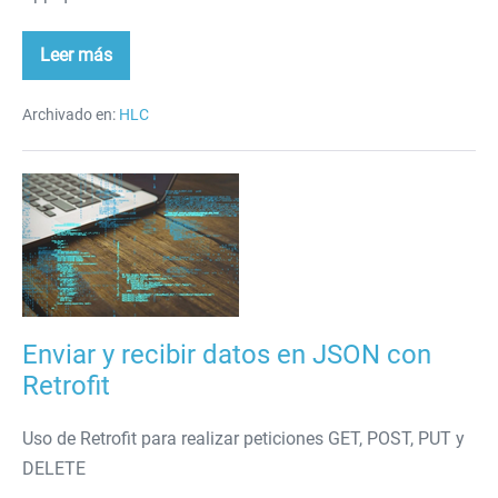
Leer más
Aplicación
Android
(curso
21-
Archivado en:
HLC
22)
Enviar
y
recibir
datos
en
JSON
Enviar y recibir datos en JSON con
con
Retrofit
Retrofit
Uso de Retrofit para realizar peticiones GET, POST, PUT y
DELETE