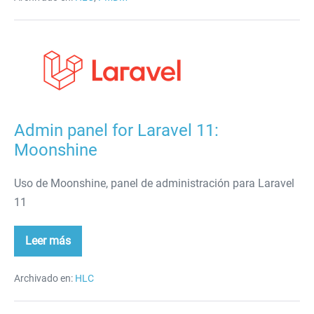
Kotlin
Admin
panel
for
Laravel
11:
Admin panel for Laravel 11:
Moonshine
Moonshine
Uso de Moonshine, panel de administración para Laravel
11
Leer más
Admin
panel
for
Laravel
Archivado en:
HLC
11:
Moonshine