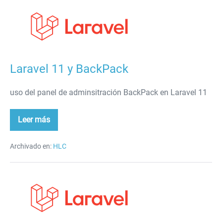
Laravel
11
y
BackPack
Laravel 11 y BackPack
uso del panel de adminsitración BackPack en Laravel 11
Leer más
Laravel
11
y
BackPack
Archivado en:
HLC
Laravel
y
Filament
3