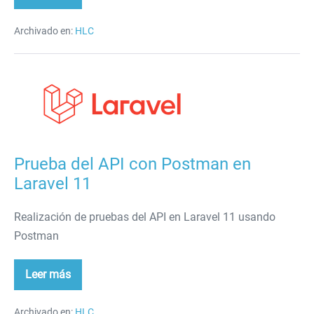
del
API
con
Archivado en:
HLC
Postman/Bruno
en
Laravel
12/13
Prueba
del
API
con
Postman
Prueba del API con Postman en
en
Laravel 11
Laravel
11
Realización de pruebas del API en Laravel 11 usando
Postman
Leer más
Prueba
del
API
con
Archivado en:
HLC