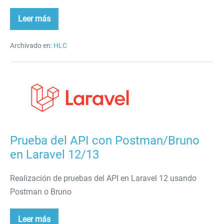
Leer más
Roles
y
permisos
en
Archivado en:
HLC
Laravel
Prueba
del
API
con
Postman/Bruno
Prueba del API con Postman/Bruno
en
en Laravel 12/13
Laravel
12/13
Realización de pruebas del API en Laravel 12 usando
Postman o Bruno
Leer más
Prueba