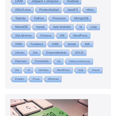
DAM
Jetpack Compose
Android
GNU/Linux
Productividad
JavaFX
Hilos
Talento
Python
Procesos
MongoDB
MariaDB
mysql
App Inventor
IA
Unity
SQLAlchemy
Ficheros
IDE
WordPress
ORM
Freelance
JDBC
tiempo
XML
Ubuntu
Zen
Emprendimiento
SOLID
Patrones
Formación
Git
Videoconferencia
Dia
IA
DevOps
WordPress
kmp
Oracle
Empleo
Proxy
Windows