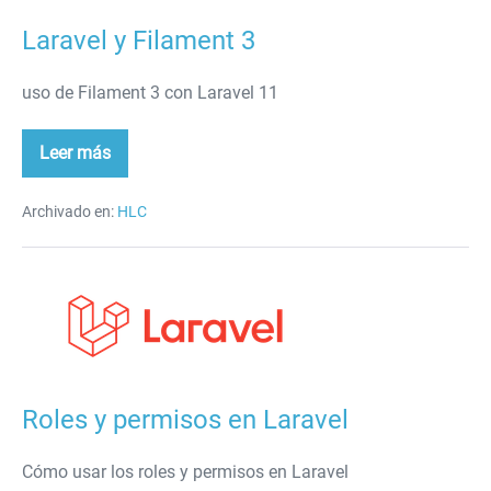
Laravel y Filament 3
uso de Filament 3 con Laravel 11
Leer más
Laravel
y
Filament
3
Archivado en:
HLC
Roles
y
permisos
en
Laravel
Roles y permisos en Laravel
Cómo usar los roles y permisos en Laravel