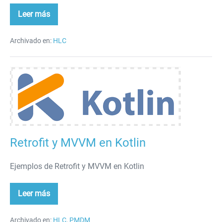
Leer más
Enviar
y
recibir
datos
Archivado en:
HLC
en
JSON
con
Retrofit
Retrofit
y
MVVM
en
Kotlin
Retrofit y MVVM en Kotlin
Ejemplos de Retrofit y MVVM en Kotlin
Leer más
Retrofit
y
MVVM
en
Archivado en:
HLC
,
PMDM