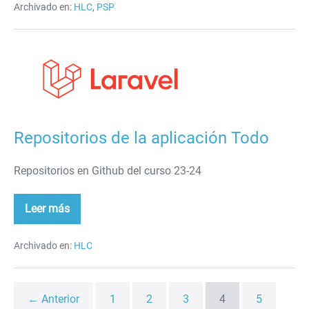
Archivado en:
HLC
,
PSP
Repositorios
de
la
aplicación
Todo
Repositorios de la aplicación Todo
Repositorios en Github del curso 23-24
Leer más
Repositorios
de
la
aplicación
Archivado en:
HLC
Todo
← Anterior
1
2
3
4
5