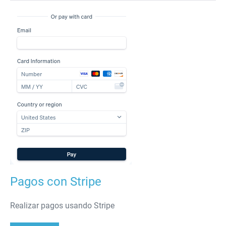
13
Pagos
con
Stripe
Pagos con Stripe
Realizar pagos usando Stripe