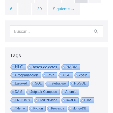
6
…
39
Siguiente →
Buscar:
Tags
HLC
Bases de datos
PMDM
Programación
Java
PSP
kotlin
Laravel
SQL
Teletrabajo
PL/SQL
DAM
Jetpack Compose
Android
GNU/Linux
Productividad
JavaFX
Hilos
Talento
Python
Procesos
MongoDB