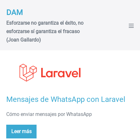
Saltar
DAM
al
contenido
Esforzarse no garantiza el éxito, no
Alte
esforzarse sí garantiza el fracaso
men
(Joan Gallardo)
Mensajes
de
WhatsApp
con
Laravel
Mensajes de WhatsApp con Laravel
Cómo enviar mensajes por WhatasApp
Leer más
Mensajes
de