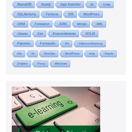
MariaDB
mysql
App Inventor
IA
Unity
SQLAlchemy
Ficheros
IDE
WordPress
ORM
Freelance
JDBC
tiempo
XML
Ubuntu
Zen
Emprendimiento
SOLID
Patrones
Formación
Git
Videoconferencia
Dia
IA
DevOps
WordPress
kmp
Oracle
Empleo
Proxy
Windows