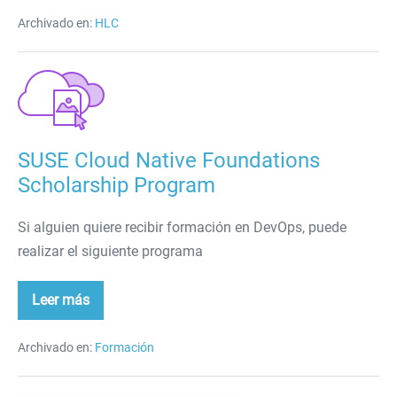
WhatsApp
con
Archivado en:
HLC
Laravel
SUSE
Cloud
Native
Foundations
SUSE Cloud Native Foundations
Scholarship
Scholarship Program
Program
Si alguien quiere recibir formación en DevOps, puede
realizar el siguiente programa
Leer más
SUSE
Cloud
Native
Foundations
Archivado en:
Formación
Scholarship
Program