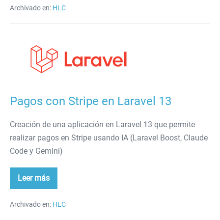
instalar
Claude
Archivado en:
HLC
Code
Pagos
con
Stripe
en
Laravel
Pagos con Stripe en Laravel 13
13
Creación de una aplicación en Laravel 13 que permite
realizar pagos en Stripe usando IA (Laravel Boost, Claude
Code y Gemini)
Leer más
Pagos
con
Stripe
en
Archivado en:
HLC
Laravel