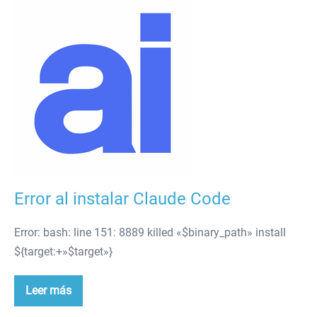
Error
al
instalar
Claude
Code
Error al instalar Claude Code
Error: bash: line 151: 8889 killed «$binary_path» install
${target:+»$target»}
Leer más
Error
al