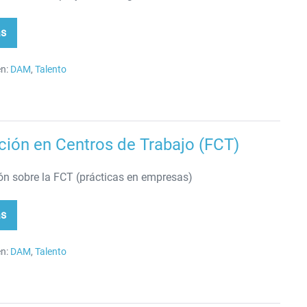
ás
yectos
egrados
n:
DAM
,
Talento
ión en Centros de Trabajo (FCT)
ón sobre la FCT (prácticas en empresas)
ás
rmación
tros
n:
DAM
,
Talento
bajo
T)