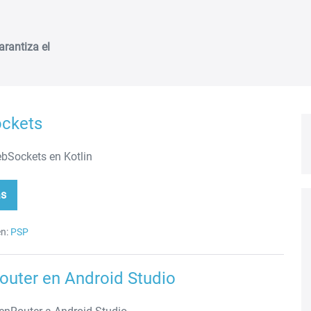
arantiza el
ckets
bSockets en Kotlin
ás
bSockets
n:
PSP
uter en Android Studio