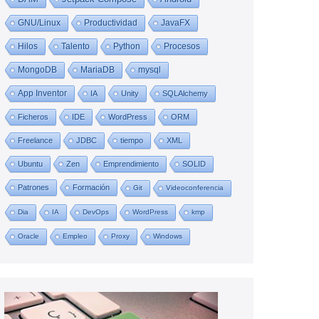
GNU/Linux
Productividad
JavaFX
Hilos
Talento
Python
Procesos
MongoDB
MariaDB
mysql
App Inventor
IA
Unity
SQLAlchemy
Ficheros
IDE
WordPress
ORM
Freelance
JDBC
tiempo
XML
Ubuntu
Zen
Emprendimiento
SOLID
Patrones
Formación
Git
Videoconferencia
Dia
IA
DevOps
WordPress
kmp
Oracle
Empleo
Proxy
Windows