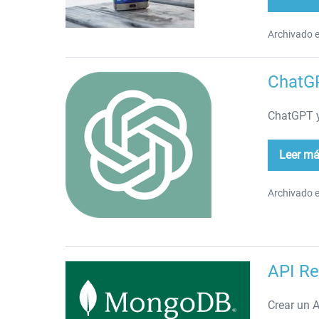
Sen
y
Geo
Archivado e
ChatGP
ChatGPT
+
ChatGPT y
Unity
Leer m
Ch
+
Uni
Archivado e
API R
API
Rest
Crear un 
con