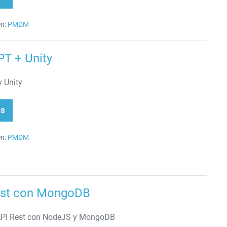
sores
localización
n:
PMDM
T + Unity
 Unity
ás
atGPT
ty
n:
PMDM
est con MongoDB
API Rest con NodeJS y MongoDB