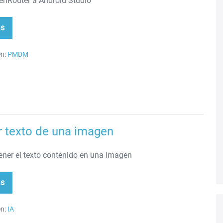
enRouter a Android Studio
ás
enRouter
roid
dio
n:
PMDM
r texto de una imagen
ner el texto contenido en una imagen
ás
raer
to
a
n:
IA
agen