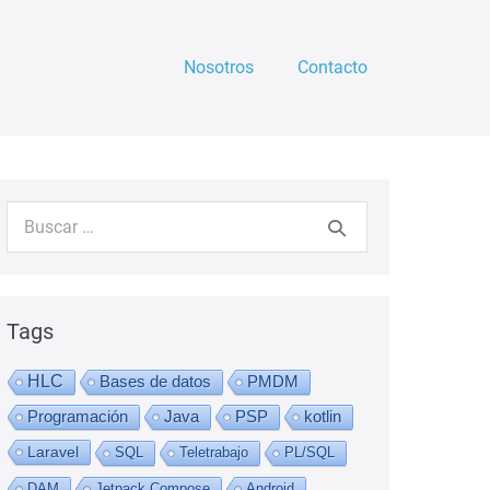
Nosotros
Contacto
Buscar:
Tags
HLC
Bases de datos
PMDM
Programación
Java
PSP
kotlin
Laravel
SQL
Teletrabajo
PL/SQL
DAM
Jetpack Compose
Android