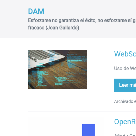
Saltar
DAM
al
contenido
Esforzarse no garantiza el éxito, no esforzarse sí g
fracaso (Joan Gallardo)
WebSo
WebSockets
Uso de We
Leer m
We
Archivado e
OpenRo
OpenRouter
en