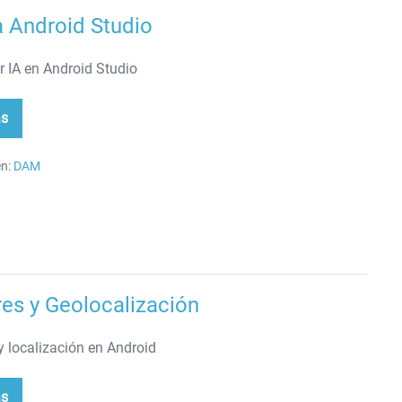
a Android Studio
 IA en Android Studio
ás
a
roid
dio
n:
DAM
es y Geolocalización
y localización en Android
ás