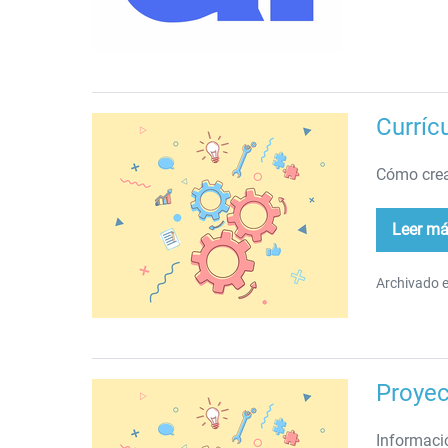
Curríc
Currículum
Vitae
Cómo crea
Leer m
Cur
Vit
Archivado e
Proyec
Proyectos
integrados
Informaci