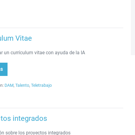
ulum Vitae
r un currículum vitae con ayuda de la IA
ás
rículum
ae
n:
DAM
,
Talento
,
Teletrabajo
tos integrados
ón sobre los proyectos integrados